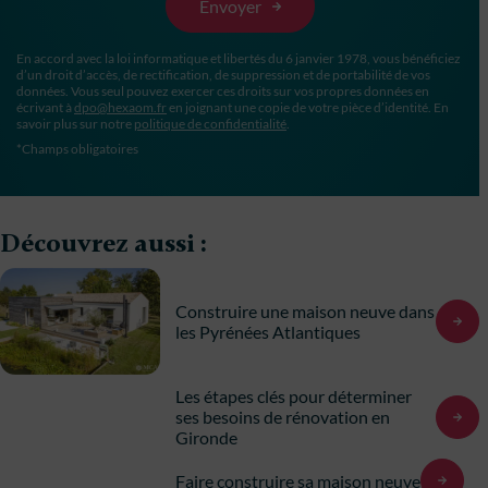
En accord avec la loi informatique et libertés du 6 janvier 1978, vous bénéficiez
d’un droit d’accès, de rectification, de suppression et de portabilité de vos
données. Vous seul pouvez exercer ces droits sur vos propres données en
écrivant à
dpo@hexaom.fr
en joignant une copie de votre pièce d’identité. En
savoir plus sur notre
politique de confidentialité
.
*Champs obligatoires
Découvrez aussi :
Construire une maison neuve dans
les Pyrénées Atlantiques
Les étapes clés pour déterminer
ses besoins de rénovation en
Gironde
Faire construire sa maison neuve