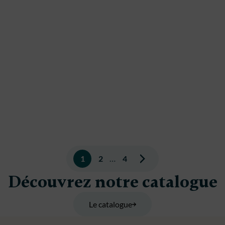
Pagination
1
2
…
4
des
Découvrez notre catalogue
publications
Le catalogue