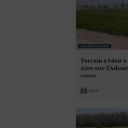
Terrain à bâtir à
Aire-sur-l’Adour
(40800)
568 m²