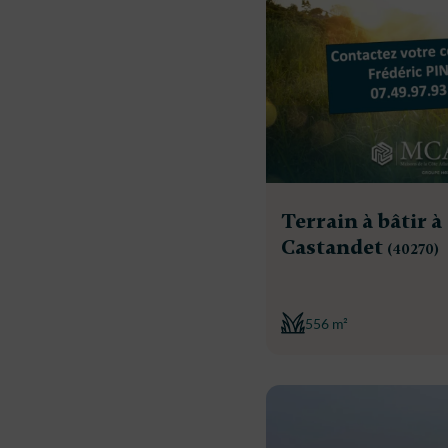
Terrain à bâtir à
Castandet
(40270)
556 m²