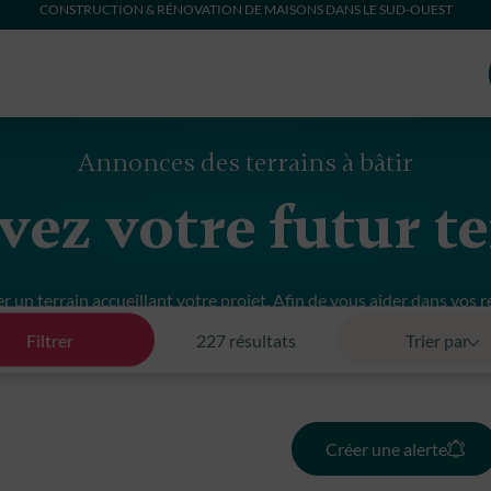
CONSTRUCTION & RÉNOVATION DE MAISONS DANS LE SUD-OUEST
Annonces des terrains à bâtir
ez votre futur t
un terrain accueillant votre projet. Afin de vous aider dans vos rec
es fonciers. Nous pouvons également faire de la recherche foncièr
Filtrer
227 résultats
Trier par
Créer une alerte