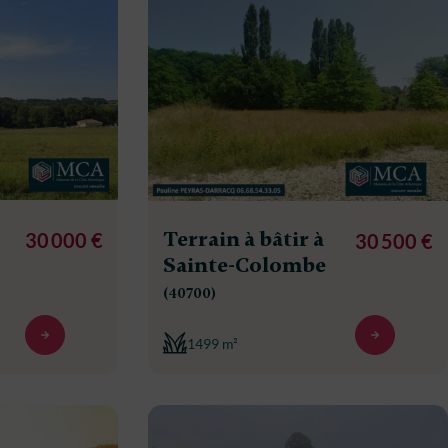
Terrain à bâtir à
30 000 €
30 500 €
Sainte-Colombe
(40700)
1499 m²