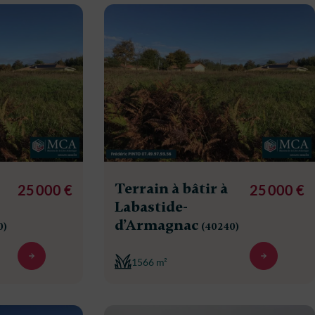
Terrain à bâtir à
25 000 €
25 000 €
Labastide-
d’Armagnac
0)
(40240)
1566 m²