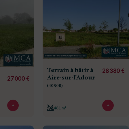
Terrain à bâtir à
28 380 €
Aire-sur-l’Adour
27 000 €
(40800)
481 m²