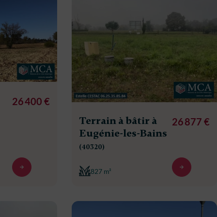
26 400 €
Terrain à bâtir à
26 877 €
Eugénie-les-Bains
(40320)
827 m²