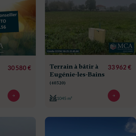
Terrain à bâtir à
33 962 €
30 580 €
Eugénie-les-Bains
(40320)
1045 m²