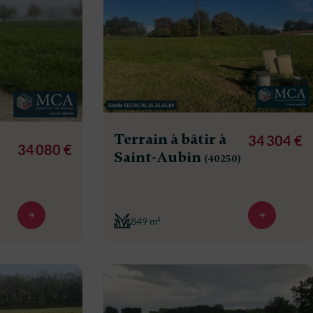
Terrain à bâtir à
34 304 €
34 080 €
Saint-Aubin
(40250)
849 m²