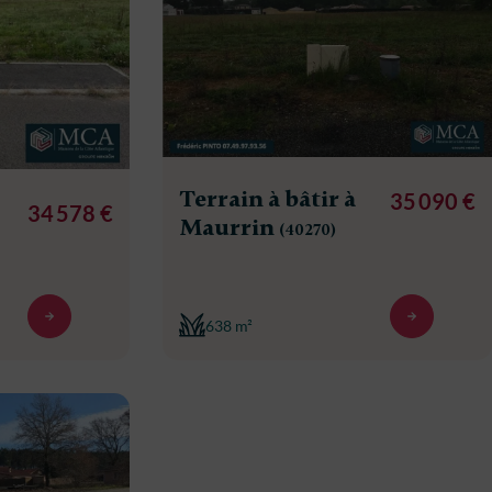
Terrain à bâtir à
35 090 €
34 578 €
Maurrin
(40270)
638 m²