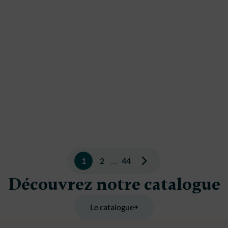
Pagination
1
2
…
44
des
Découvrez notre catalogue
publications
Le catalogue