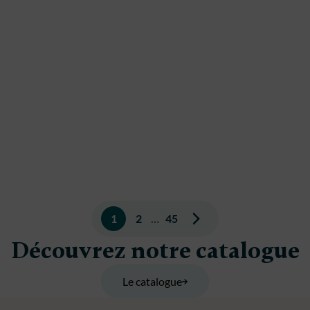
Pagination
1
2
…
45
des
Découvrez notre catalogue
publications
Le catalogue