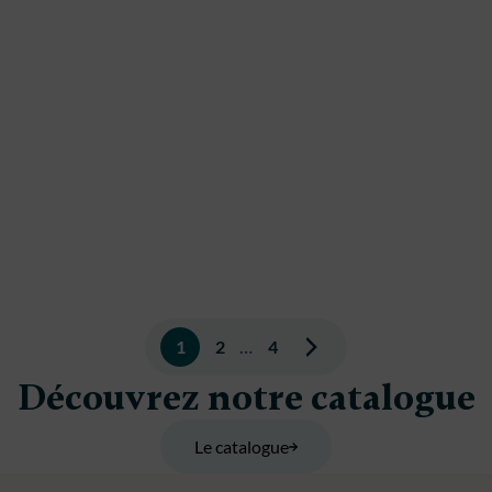
Pagination
1
2
…
4
des
Découvrez notre catalogue
publications
Le catalogue