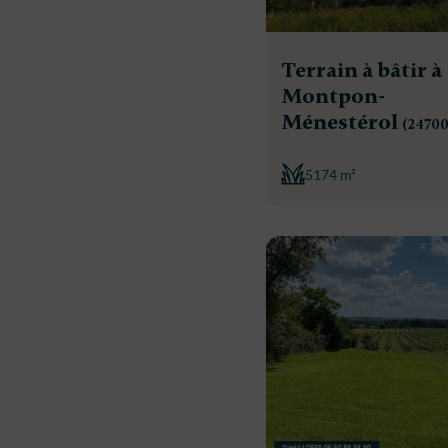
Terrain à bâtir à
Montpon-
Ménestérol
(24700
5174 m²