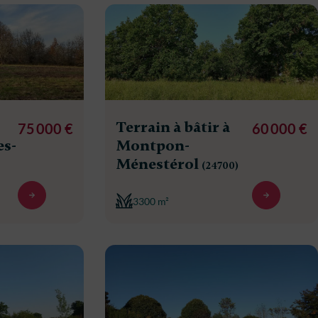
Terrain à bâtir à
75 000 €
60 000 €
es-
Montpon-
Ménestérol
(24700)
3300 m²