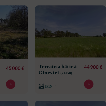
Terrain à bâtir à
44 900 €
45 000 €
Ginestet
(24130)
1515 m²