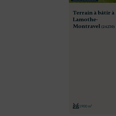
Terrain à bâtir à
Lamothe-
Montravel
(24230)
1900 m²