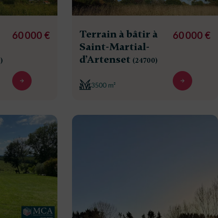
Terrain à bâtir à
60 000 €
60 000 €
Saint-Martial-
d’Artenset
)
(24700)
3500 m²