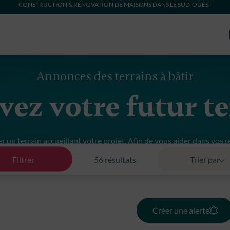
CONSTRUCTION & RÉNOVATION DE MAISONS DANS LE SUD-OUEST
Annonces des terrains à bâtir
ez votre futur t
un terrain accueillant votre projet. Afin de vous aider dans vos rec
es fonciers. Nous pouvons également faire de la recherche foncièr
Filtrer
56 résultats
Trier par
Créer une alerte