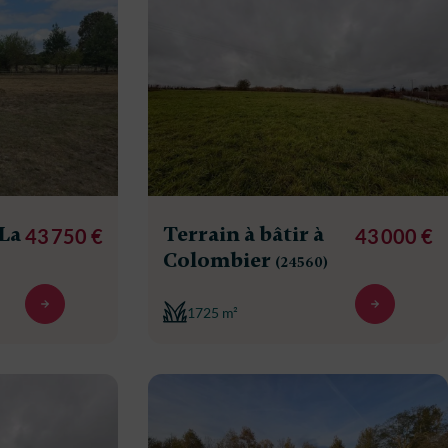
 La
Terrain à bâtir à
43 750 €
43 000 €
Colombier
(24560)
1725 m²