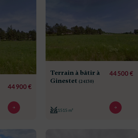
Terrain à bâtir à
44 500 €
Ginestet
(24130)
44 900 €
1515 m²