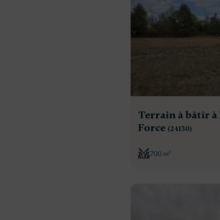
Terrain à bâtir à
Force
(24130)
700 m²