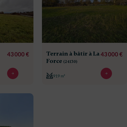
Terrain à bâtir à La
43 000 €
43 000 €
Force
(24130)
919 m²