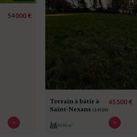
54 000 €
Terrain à bâtir à
45 500 €
Saint-Nexans
(24520)
2590 m²