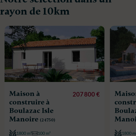
rayon de 10km
Maison à
Maiso
207 800 €
construire à
constr
Boulazac Isle
Boulaz
Manoire
Mano
(24750)
1800 m²
100 m²
1800 m