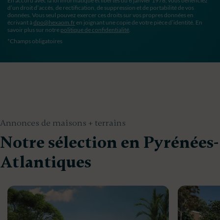
En accord avec la loi informatique et libertés du 6 janvier 1978, vous bénéficiez
d’un droit d’accès, de rectification, de suppression et de portabilité de vos
données. Vous seul pouvez exercer ces droits sur vos propres données en
écrivant à
dpo@hexaom.fr
en joignant une copie de votre pièce d’identité. En
savoir plus sur notre
politique de confidentialité
.
*Champs obligatoires
Annonces de maisons + terrains
Notre sélection en Pyrénées-
Atlantiques