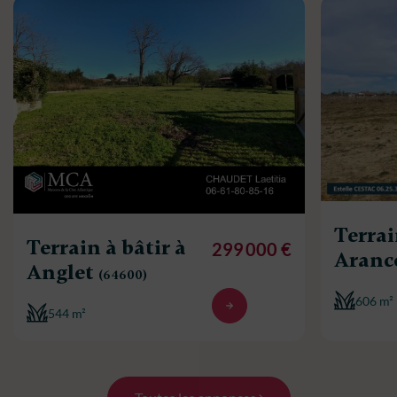
Terrai
Terrain à bâtir à
299 000 €
Aran
Anglet
(64600)
606 m²
544 m²