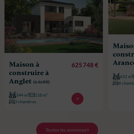
Maiso
constr
Aran
Maison à
625 748 €
construire à
622 m²
Anglet
(64600)
4 chamb
544 m²
118 m²
3 chambres
Toutes les annonces