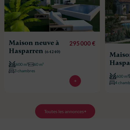
Maison neuve à
295 000 €
Hasparren
(64240)
Maiso
Haspa
600 m²
60 m²
3 chambres
600 m²
4 chamb
Toutes les annonces