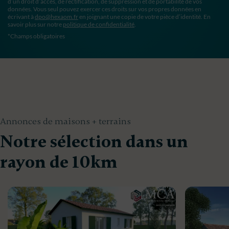
d’un droit d’accès, de rectification, de suppression et de portabilité de vos
données. Vous seul pouvez exercer ces droits sur vos propres données en
écrivant à
dpo@hexaom.fr
en joignant une copie de votre pièce d’identité. En
savoir plus sur notre
politique de confidentialité
.
*Champs obligatoires
Annonces de maisons + terrains
Notre sélection dans un
rayon de 10km