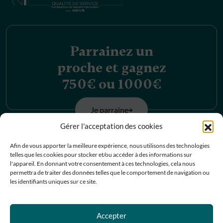
Parrainez un
proche et gagnez
750€ ou 1000€
Je parraine
Gérer l'acceptation des cookies
Découvrez nos
Afin de vous apporter la meilleure expérience, nous utilisons des technologies
telles que les cookies pour stocker et/ou accéder à des informations sur
offres d’emplois
l'appareil. En donnant votre consentement à ces technologies, cela nous
permettra de traiter des données telles que le comportement de navigation ou
les identifiants uniques sur ce site.
Je postule
Accepter
Contactez-nous