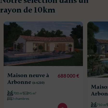
Notre sélection dans un
rayon de 10km
Maison neuve à
688 000 €
Arbonne
(64210)
Maiso
Arbo
700 m²
95 m²
3 chambres
710 m²