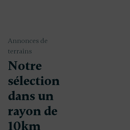
Annonces de
terrains
Notre
sélection
dans un
rayon de
 à bâtir
Terrain à bâtir
43 000 €
orce
10km
à La Force
(24130)
(24130)