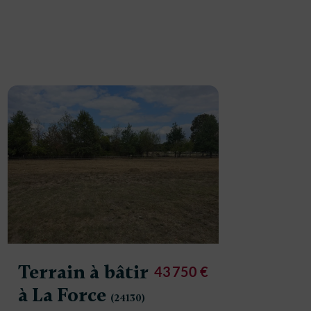
Terrain à bâtir
Terrain
43 750 €
à La Force
à La F
(24130)