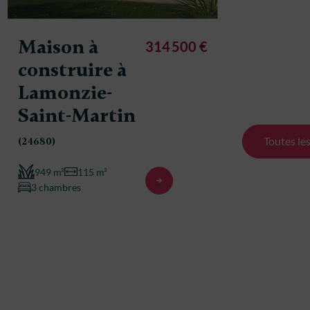
Maison
constr
Maison à
314 500 €
La For
construire à
Lamonzie-
600 m²
3 chambre
Saint-Martin
Toutes le
(24680)
949 m²
115 m²
3 chambres