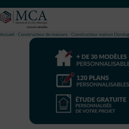
Maisons Côte Atlantique
Accueil
-
Constructeur de maisons
-
Constructeur maison Dordo