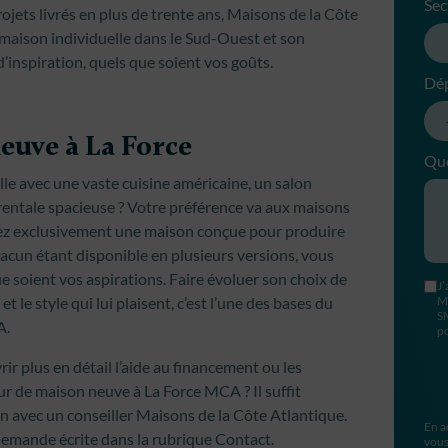
Sec
jets livrés en plus de trente ans, Maisons de la Côte
 maison individuelle dans le Sud-Ouest et son
’inspiration, quels que soient vos goûts.
Dé
euve à La Force
Que
le avec une vaste cuisine américaine, un salon
rentale spacieuse ? Votre préférence va aux maisons
gez exclusivement une maison conçue pour produire
acun étant disponible en plusieurs versions, vous
ue soient vos aspirations. Faire évoluer son choix de
J’
 le style qui lui plaisent, c’est l’une des bases du
M
S
A.
po
r plus en détail l’aide au financement ou les
r de maison neuve à La Force MCA ? Il suffit
on avec un conseiller Maisons de la Côte Atlantique.
En a
emande écrite dans la rubrique Contact.
vous