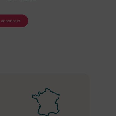
600 m²
s annonces