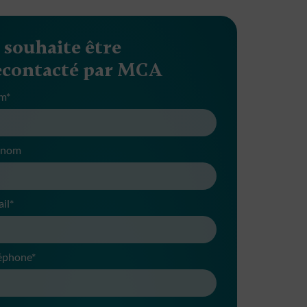
e souhaite être
econtacté par MCA
m*
énom
il*
éphone*