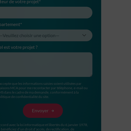
teur de votre projet*
partement*
l est votre projet ?
accepte que les informations saisies soient utilisées par
aisons MCA pour me recontacter par téléphone, e-mail ou
MS dans le cadre de ma demande, conformément à la
litique de confidentialité du site.
ccord avec la loi informatique et libertés du 6 janvier 1978,
 bénéficiez d’un droit d’accès, de rectification, de