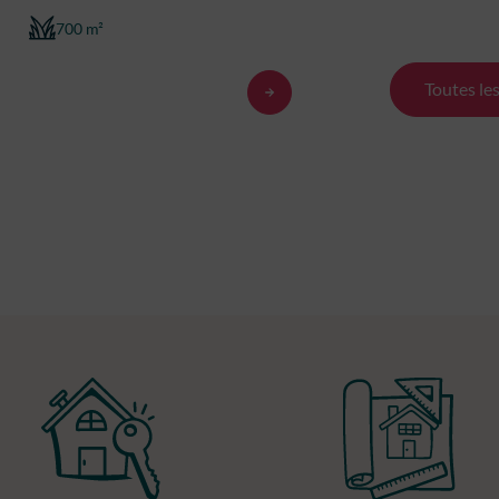
700 m²
919 m²
Toutes le