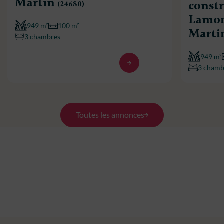
Martin
constr
(24680)
Lamon
949 m²
100 m²
Marti
3 chambres
949 m²
3 chamb
Toutes les annonces