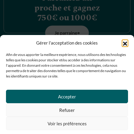
proche et gagnez
750€ ou 1000€
Je parraine
Gérer l'acceptation des cookies
Découvrez nos
Afin de vous apporter la meilleure expérience, nous utilisons des technologies
telles que les cookies pour stocker et/ou accéder à des informations sur
offres d’emplois
l'appareil. En donnant votre consentement à ces technologies, cela nous
permettra de traiter des données telles que le comportement de navigation ou
les identifiants uniques sur ce site.
Je postule
Contactez-nous
Accepter
Refuser
Prendre RDV
Voir les préférences
05 67 07 07 67