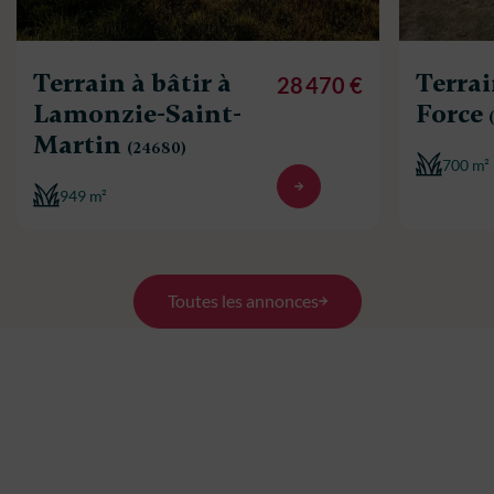
Terrain à bâtir à
Terrai
28 470 €
Lamonzie-Saint-
Force
Martin
(24680)
700 m²
949 m²
Toutes les annonces