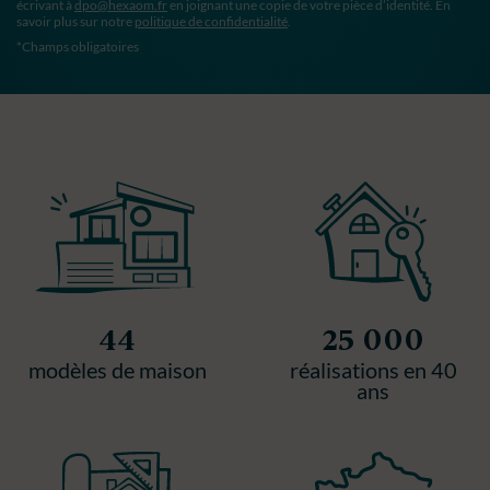
écrivant à
dpo@hexaom.fr
en joignant une copie de votre pièce d’identité. En
savoir plus sur notre
politique de confidentialité
.
*Champs obligatoires
44
25 000
modèles de maison
réalisations en 40
ans