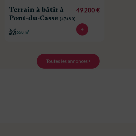
Terrain à bâtir à
49 200 €
Pont-du-Casse
(47480)
658 m²
Toutes les annonces