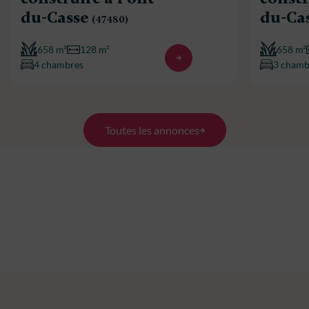
du-Casse
du-Ca
(47480)
658 m²
128 m²
658 m²
4 chambres
3 chamb
Toutes les annonces