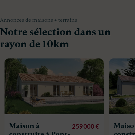
Annonces de maisons + terrains
Notre sélection dans un
rayon de 10km
Maison à
Maiso
259 000 €
construire à Pont-
constr