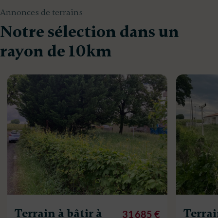
Annonces de terrains
Notre sélection dans un
rayon de 10km
Terrain à bâtir à
Terrai
31 685 €