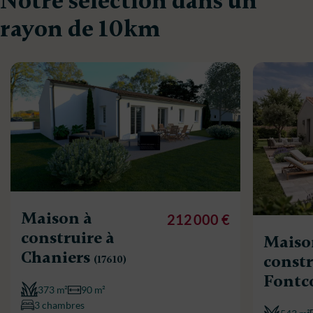
Notre sélection dans un
rayon de 10km
Maison à
212 000 €
construire à
Maiso
Chaniers
constr
(17610)
Fontc
373 m²
90 m²
3 chambres