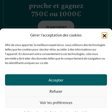
proche et gagnez
750€ ou 1000€
Je parraine
Gérer l'acceptation des cookies
Découvrez nos
Afin de vous apporter la meilleure expérience, nous utilisons des technologies
telles que les cookies pour stocker et/ou accéder à des informations sur
offres d’emplois
l'appareil. En donnant votre consentement à ces technologies, cela nous
permettra de traiter des données telles que le comportement de navigation ou
les identifiants uniques sur ce site.
Je postule
Contactez-nous
Accepter
Refuser
Prendre RDV
Voir les préférences
05 67 07 07 67