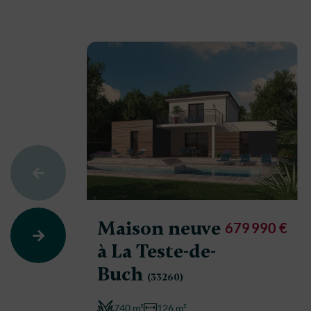
Maison neuve
679 990 €
à La Teste-de-
Buch
(33260)
740 m²
126 m²