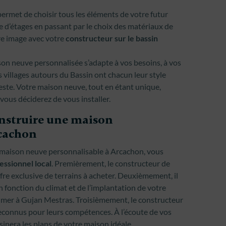
rmet de choisir tous les éléments de votre futur
e d’étages en passant par le choix des matériaux de
re image avec votre
constructeur sur le bassin
ison neuve personnalisée s’adapte à vos besoins, à vos
ts villages autours du Bassin ont chacun leur style
Teste. Votre maison neuve, tout en étant unique,
 vous déciderez de vous installer.
onstruire une maison
rcachon
 maison neuve personnalisable à Arcachon, vous
essionnel local
. Premièrement, le constructeur de
re exclusive de terrains à acheter. Deuxièmement, il
n fonction du climat et de l’implantation de votre
e mer à Gujan Mestras. Troisièmement, le constructeur
reconnus pour leurs compétences. À l’écoute de vos
sinera les plans de votre maison idéale.