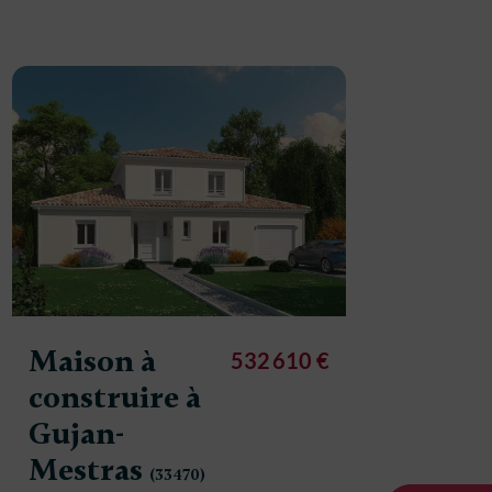
Maison
constr
Maison à
532 610 €
Gujan-
construire à
Mestr
Gujan-
Mestras
600 m²
(33470)
3 chambre