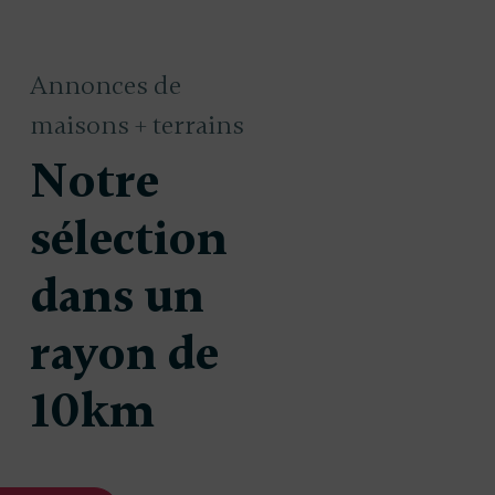
Annonces de
maisons + terrains
Notre
sélection
dans un
 à
Maison à
437 940 €
4
uire à
construire à
rayon de
Gujan-
10km
as
Mestras
(33470)
(33470)
100 m²
600 m²
115 m²
s
3 chambres