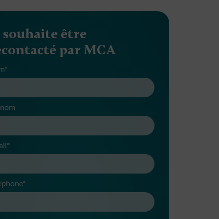
e souhaite être
econtacté par MCA
m*
énom
il*
éphone*