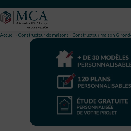
Maisons Côte Atlantique
Accueil
-
Constructeur de maisons
-
Constructeur maison Girond