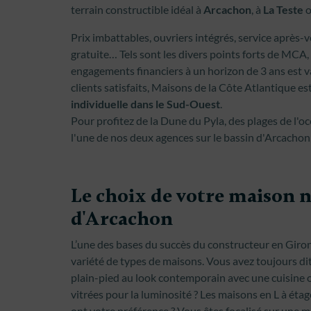
terrain constructible idéal à
Arcachon
, à
La Teste
o
Prix imbattables, ouvriers intégrés, service après-ve
gratuite… Tels sont les divers points forts de MCA,
engagements financiers à un horizon de 3 ans est v
clients satisfaits, Maisons de la Côte Atlantique es
individuelle dans le Sud-Ouest
.
Pour profitez de la Dune du Pyla, des plages de l'
l'une de nos deux agences sur le bassin d'Arcachon
Le choix de votre maison n
d'Arcachon
L’une des bases du succès du constructeur en Gir
variété de types de maisons. Vous avez toujours di
plain-pied au look contemporain avec une cuisine o
vitrées pour la luminosité ? Les maisons en L à étage
ont votre préférence ? Vous êtes focalisé sur une m