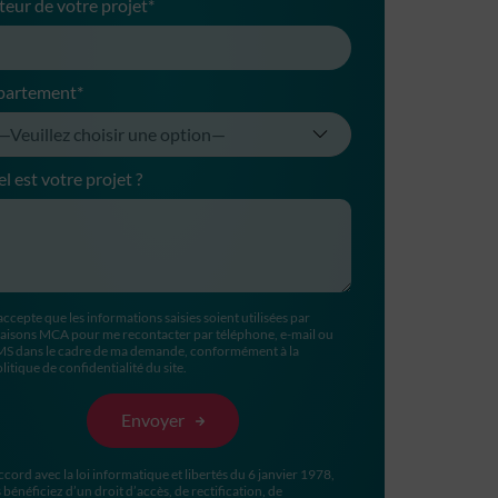
teur de votre projet*
partement*
l est votre projet ?
accepte que les informations saisies soient utilisées par
aisons MCA pour me recontacter par téléphone, e-mail ou
MS dans le cadre de ma demande, conformément à la
litique de confidentialité du site.
ccord avec la loi informatique et libertés du 6 janvier 1978,
 bénéficiez d’un droit d’accès, de rectification, de