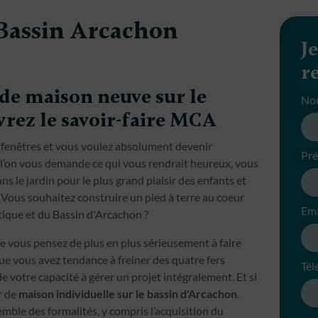
Bassin Arcachon
J
r
de maison neuve sur le
No
rez le savoir-faire MCA
es fenêtres et vous voulez absolument devenir
Pr
 l’on vous demande ce qui vous rendrait heureux, vous
s le jardin pour le plus grand plaisir des enfants et
ous souhaitez construire un pied à terre au coeur
Ema
tique et du Bassin d'Arcachon ?
 vous pensez de plus en plus sérieusement à faire
que vous avez tendance à freiner des quatre fers
Tél
de votre capacité à gérer un projet intégralement. Et si
r de
maison individuelle sur le bassin d'Arcachon
.
emble des formalités, y compris l’acquisition du