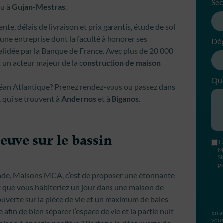
Sec
u à
Gujan-Mestras
.
nte, délais de livraison et prix garantis, étude de sol
 une entreprise dont la faculté à honorer ses
Dé
alidée par la Banque de France. Avec plus de 20 000
t un acteur majeur de la c
onstruction de maison
Que
océan Atlantique? Prenez rendez-vous ou passez dans
, qui se trouvent à
Andernos
et à
Biganos
.
euve sur le bassin
J’
M
S
po
onde, Maisons MCA, c’est de proposer une étonnante
t que vous habiteriez un jour dans une maison de
uverte sur la pièce de vie et un maximum de baies
 afin de bien séparer l’espace de vie et la partie nuit
En a
vous
aison à énergie positive ? Partez à la découverte de