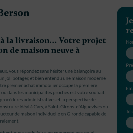
Berson
J
r
à la livraison… Votre projet
No
ion de maison neuve à
Pr
ux, vous répondez sans hésiter une balançoire au
s, un joli potager, et bien entendu une maison moderne
otre premier achat immobilier occupe la première
Ema
 ou dans les municipalités proches est votre souhait
s procédures administratives et la perspective de
onstruire idéal à Cars, à Saint-Girons-d'Aiguevives ou
Tél
tructeur de maison individuelle en Gironde capable de
gralement.
n authentique savoir-faire, on comprend pourquoi