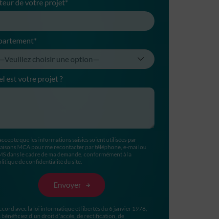
teur de votre projet*
partement*
l est votre projet ?
accepte que les informations saisies soient utilisées par
aisons MCA pour me recontacter par téléphone, e-mail ou
MS dans le cadre de ma demande, conformément à la
litique de confidentialité du site.
ccord avec la loi informatique et libertés du 6 janvier 1978,
 bénéficiez d’un droit d’accès, de rectification, de