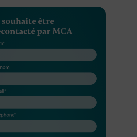
e souhaite être
econtacté par MCA
m*
énom
il*
éphone*