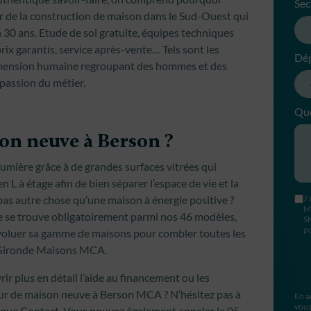
Sec
r de la construction de maison dans le Sud-Ouest qui
en 30 ans. Etude de sol gratuite, équipes techniques
 prix garantis, service après-vente… Tels sont les
Dé
mension humaine regroupant des hommes et des
passion du métier.
Que
on neuve à Berson ?
umière grâce à de grandes surfaces vitrées qui
 L à étage afin de bien séparer l’espace de vie et la
pas autre chose qu’une maison à énergie positive ?
J’
M
le se trouve obligatoirement parmi nos 46 modèles,
S
po
 évoluer sa gamme de maisons pour combler toutes les
en Gironde Maisons MCA.
r plus en détail l’aide au financement ou les
eur de maison neuve à Berson MCA ? N’hésitez pas à
En a
vous
ique Contact. Vous pouvez également appeler le 05