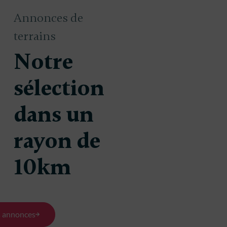
Annonces de
terrains
Notre
sélection
dans un
rayon de
Terrain à
1
bâtir à
10km
Margaux
(33460)
900 m²
s annonces