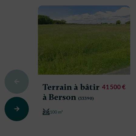
Terrain à bâtir
41 500 €
à Berson
(33390)
100 m²