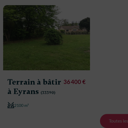
Terrain à bâtir
36 400 €
à Eyrans
(33390)
2100 m²
Toutes le