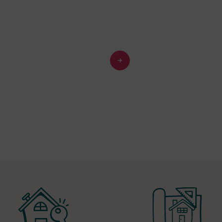
Terrai
bâtir à
Marga
550 m²