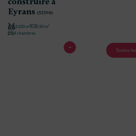
construire à
constr
Eyrans
Eyran
(33390)
2100 m²
130 m²
2100 m²
4 chambres
4 chambre
Toutes le