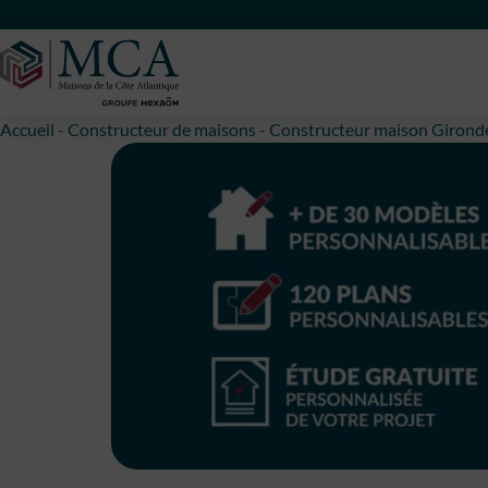
Maisons Côte Atlantique
Accueil
-
Constructeur de maisons
-
Constructeur maison Girond