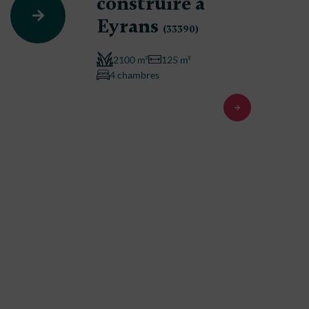
construire à
Eyrans
(33390)
2100 m²
125 m²
4 chambres