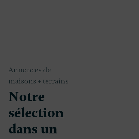
Annonces de
maisons + terrains
Notre
sélection
dans un
 à
220 000 €