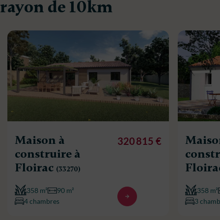
rayon de 10km
Maison à
Maiso
320 815 €
construire à
constr
Floirac
Floir
(33270)
358 m²
90 m²
358 m²
4 chambres
3 chamb