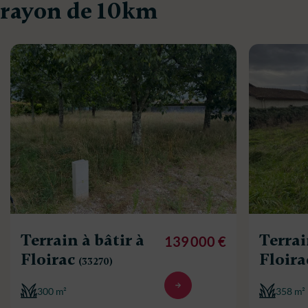
rayon de 10km
Terrain à bâtir à
Terrai
139 000 €
Floirac
Floir
(33270)
300 m²
358 m²