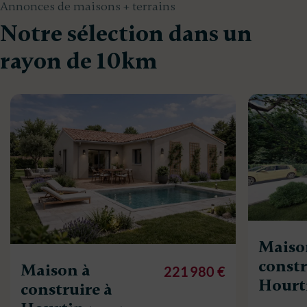
Annonces de maisons + terrains
Notre sélection dans un
rayon de 10km
Maiso
constr
Maison à
221 980 €
Hourt
construire à