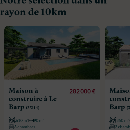
Notre sélection dans un
rayon de 10km
Maison à
Maiso
282 000 €
construire à Le
constr
Barp
Barp
(33114)
(
610 m²
90 m²
350 m²
3 chambres
3 chamb