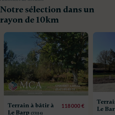
Notre sélection dans un
rayon de 10km
Terrai
Terrain à bâtir à
118 000 €
Le Ba
Le Barp
(33114)