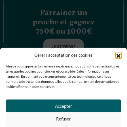
Parrainez un
proche et gagnez
750€ ou 1000€
Je parraine
Gérer l'acceptation des cookies
Découvrez nos
Afin de vous apporter la meilleure expérience, nous utilisons des technologies
telles que les cookies pour stocker et/ou accéder à des informations sur
offres d’emplois
l'appareil. En donnant votre consentement à ces technologies, cela nous
permettra de traiter des données telles que le comportement de navigation ou
les identifiants uniques sur ce site.
Je postule
Accepter
Contactez-nous
Refuser
Prendre RDV