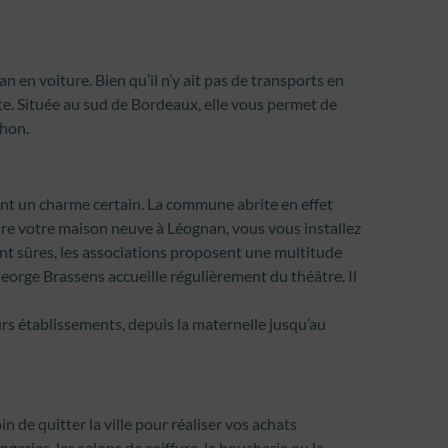
en voiture. Bien qu’il n’y ait pas de transports en
te. Située au sud de Bordeaux, elle vous permet de
chon.
èrent un charme certain. La commune abrite en effet
ire votre maison neuve à Léognan, vous vous installez
ont sûres, les associations proposent une multitude
 George Brassens accueille régulièrement du théâtre. Il
urs établissements, depuis la maternelle jusqu’au
n de quitter la ville pour réaliser vos achats
geries, les salons de coiffure, la boucherie ou la