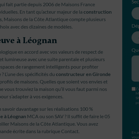
Sec
qui fait partie depuis 2006 de Maisons France
iduelles. En tant qu’acteur majeur de la
construction
s, Maisons de la Côte Atlantique compte plusieurs
Dé
 choix avec des dizaines de modèles.
euve à Léognan
Que
logique en accord avec vos valeurs de respect de
et lumineuse avec une suite parentale et plusieurs
spaces de rangement intelligents pour profiter
? L’une des spécificités du
constructeur en Gironde
profils de maisons. Quelles que soient vos envies et
ue vous trouviez la maison qu’il vous faut parmi nos
J’
M
pour s’adapter à vos exigences.
S
po
 savoir davantage sur les réalisations 100 %
ve à Léognan
MCA ou son SAV ? Il suffit de faire le 05
eiller Maisons de la Côte Atlantique. Vous avez
ande écrite dans la rubrique Contact.
En a
vous