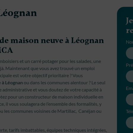
 Léognan
J
r
 de maison neuve à Léognan
No
 MCA
amboisiers et un carré potager pour les salades, une
Pr
jà. Maintenant que vous avez trouvé un emploi
ipale est votre objectif prioritaire ? Vous
e à Léognan
ou dans les communes alentour ? Le seul
Ema
ie administrative et vous doutez de votre capacité à
ptez pour un constructeur de maison individuelle en
e, il vous soulagera de l’ensemble des formalités, y
u les communes voisines de Martillac, Canéjan ou
Tél
ferte, tarifs imbattables, équipes techniques intégrées,