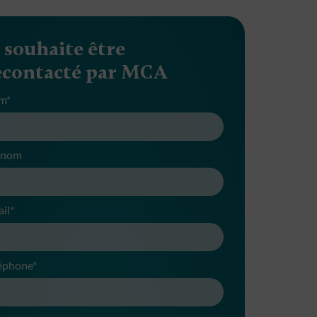
e souhaite être
econtacté par MCA
m*
énom
il*
éphone*