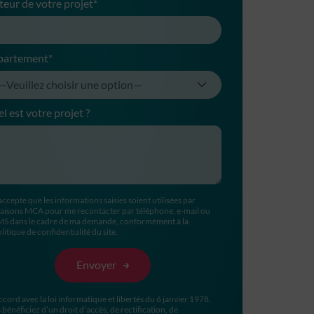
teur de votre projet*
partement*
l est votre projet ?
accepte que les informations saisies soient utilisées par
aisons MCA pour me recontacter par téléphone, e-mail ou
MS dans le cadre de ma demande, conformément à la
litique de confidentialité du site.
ccord avec la loi informatique et libertés du 6 janvier 1978,
 bénéficiez d’un droit d’accès, de rectification, de