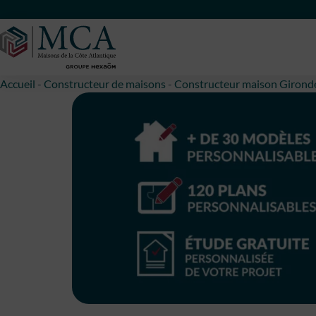
Maisons Côte Atlantique
Accueil
-
Constructeur de maisons
-
Constructeur maison Girond