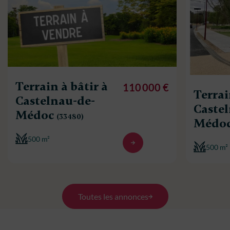
Terrain à bâtir à
110 000 €
Terrai
Castelnau-de-
Caste
Médoc
(33480)
Médo
500 m²
500 m²
Toutes les annonces