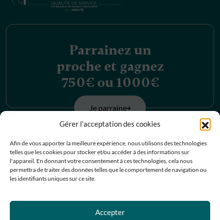
Parrainez un
proche et gagnez
750€ ou 1000€
Je parraine
Gérer l'acceptation des cookies
Découvrez nos
Afin de vous apporter la meilleure expérience, nous utilisons des technologies
telles que les cookies pour stocker et/ou accéder à des informations sur
offres d’emplois
l'appareil. En donnant votre consentement à ces technologies, cela nous
permettra de traiter des données telles que le comportement de navigation ou
les identifiants uniques sur ce site.
Je postule
Accepter
Contactez-nous