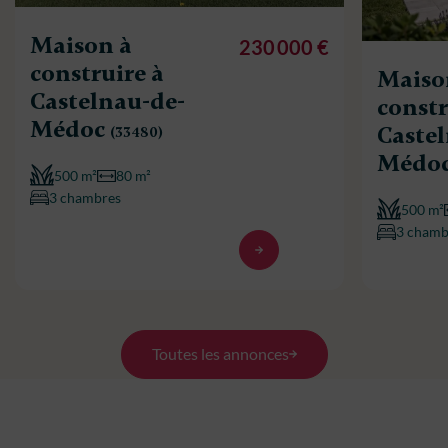
Maison à
230 000 €
construire à
Maiso
Castelnau-de-
constr
Médoc
Caste
(33480)
Médo
500 m²
80 m²
3 chambres
500 m²
3 chamb
Toutes les annonces