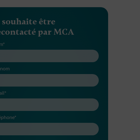
e souhaite être
econtacté par MCA
m*
énom
il*
éphone*