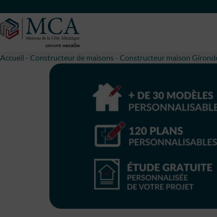
Maisons Côte Atlantique
Accueil
-
Constructeur de maisons
-
Constructeur maison Girond