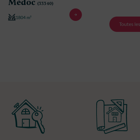
Médoc
Médo
(33340)
1804 m²
576 m²
Toutes le