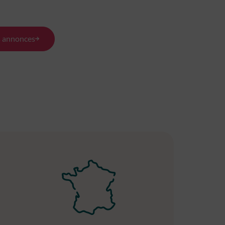
c
Médoc
(33340)
(33340)
540 m²
s annonces