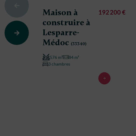
Maison à
192 200 €
construire à
Lesparre-
Médoc
(33340)
576 m²
84 m²
3 chambres