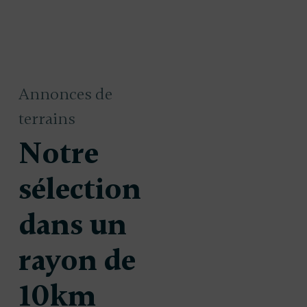
Annonces de
terrains
Notre
sélection
dans un
rayon de
 à bâtir
Terrain à bâtir
49 000 €
arre-
10km
à Lesparre-