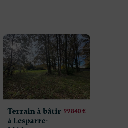
Terrain à bâtir
Terrain
99 840 €
à Lesparre-
à Lesp