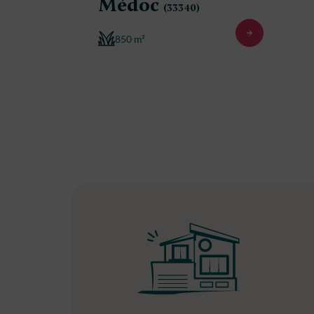
Médoc
(33340)
850 m²