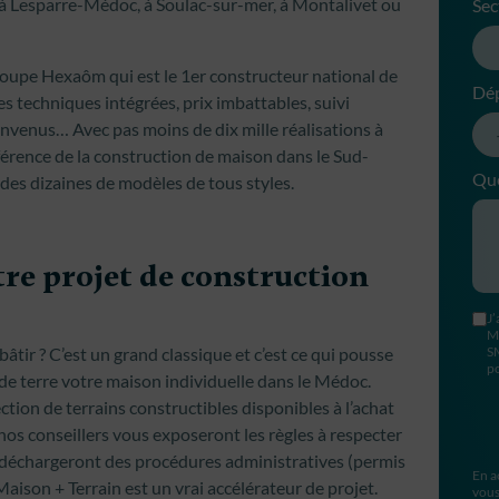
al à Lesparre-Médoc, à Soulac-sur-mer, à Montalivet ou
Sec
oupe Hexaôm qui est le 1er constructeur national de
Dé
es techniques intégrées, prix imbattables, suivi
convenus… Avec pas moins de dix mille réalisations à
férence de la construction de maison dans le Sud-
Que
des dizaines de modèles de tous styles.
re projet de construction
J’
M
bâtir ? C’est un grand classique et c’est ce qui pousse
S
po
de terre votre maison individuelle dans le Médoc.
ion de terrains constructibles disponibles à l’achat
 nos conseillers vous exposeront les règles à respecter
us déchargeront des procédures administratives (permis
En a
aison + Terrain est un vrai accélérateur de projet.
vous