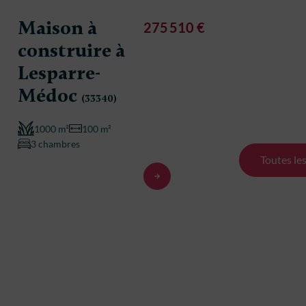
Maison à
275 510 €
construire à
Maison
Lesparre-
constr
Médoc
(33340)
Lespar
1000 m²
100 m²
Médo
3 chambres
Toutes le
1000 m²
5 chambre