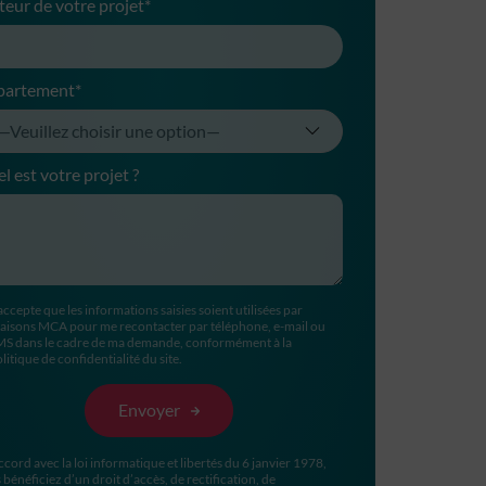
teur de votre projet*
partement*
l est votre projet ?
accepte que les informations saisies soient utilisées par
aisons MCA pour me recontacter par téléphone, e-mail ou
MS dans le cadre de ma demande, conformément à la
litique de confidentialité du site.
ccord avec la loi informatique et libertés du 6 janvier 1978,
 bénéficiez d’un droit d’accès, de rectification, de