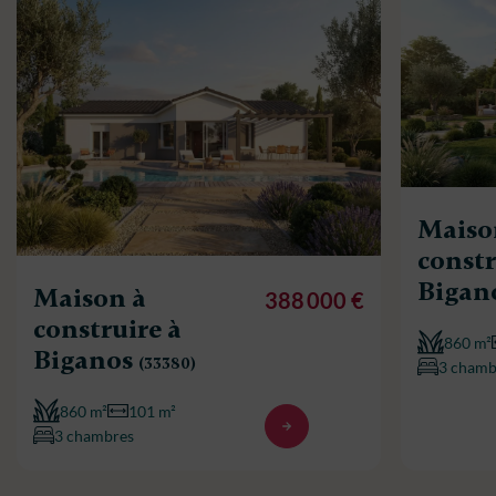
Maiso
constr
Bigan
Maison à
388 000 €
construire à
860 m²
Biganos
(33380)
3 chamb
860 m²
101 m²
3 chambres