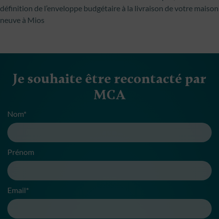
définition de l’enveloppe budgétaire à la livraison de votre maison
neuve à Mios
Je souhaite être recontacté par
MCA
Nom*
Prénom
Email*