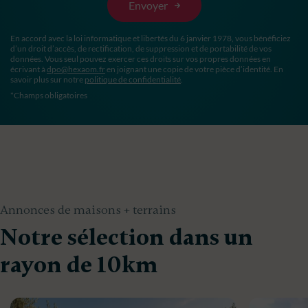
En accord avec la loi informatique et libertés du 6 janvier 1978, vous bénéficiez
d’un droit d’accès, de rectification, de suppression et de portabilité de vos
données. Vous seul pouvez exercer ces droits sur vos propres données en
écrivant à
dpo@hexaom.fr
en joignant une copie de votre pièce d’identité. En
savoir plus sur notre
politique de confidentialité
.
*Champs obligatoires
Annonces de maisons + terrains
Notre sélection dans un
rayon de 10km