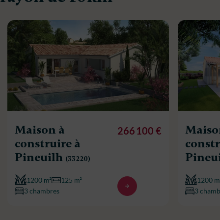
Maison à
Maiso
266 100 €
construire à
constr
Pineuilh
Pineu
(33220)
1200 m²
125 m²
1200 m
3 chambres
3 chamb