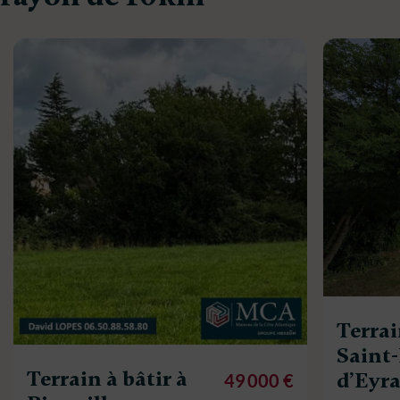
Terrai
Saint-
Terrain à bâtir à
d’Eyr
49 000 €