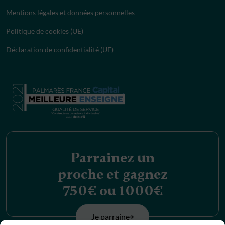
Mentions légales et données personnelles
Politique de cookies (UE)
Déclaration de confidentialité (UE)
Parrainez un
proche et gagnez
750€ ou 1000€
Je parraine