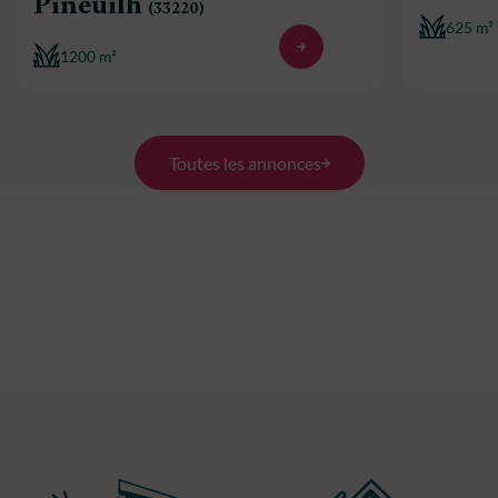
Pineuilh
(33220)
625 m²
1200 m²
Toutes les annonces