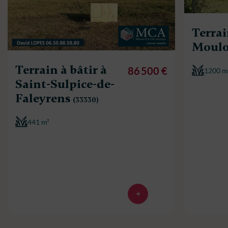
Terrai
Moul
Terrain à bâtir à
86 500 €
1200 m
Saint-Sulpice-de-
Faleyrens
(33330)
441 m²