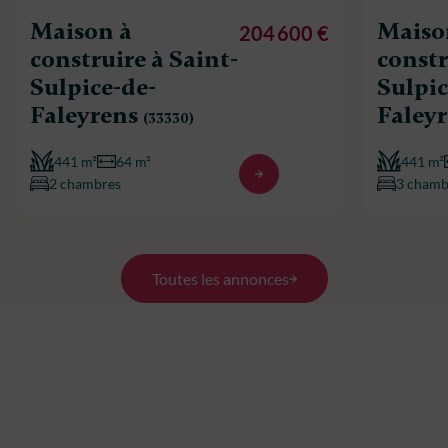
Maison à
Maiso
204 600 €
construire à Saint-
constr
Sulpice-de-
Sulpic
Faleyrens
Faley
(33330)
441 m²
64 m²
441 m²
2 chambres
3 chamb
Toutes les annonces