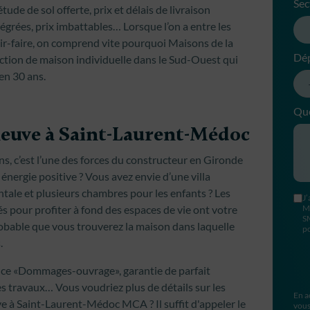
Sec
ude de sol offerte, prix et délais de livraison
tégrées, prix imbattables… Lorsque l’on a entre les
oir-faire, on comprend vite pourquoi Maisons de la
Dé
ction de maison individuelle dans le Sud-Ouest qui
 en 30 ans.
Que
neuve à Saint-Laurent-Médoc
s, c’est l’une des forces du constructeur en Gironde
nergie positive ? Vous avez envie d’une villa
tale et plusieurs chambres pour les enfants ? Les
J’
 pour profiter à fond des espaces de vie ont votre
M
S
robable que vous trouverez la maison dans laquelle
po
.
nce «Dommages-ouvrage», garantie de parfait
s travaux… Vous voudriez plus de détails sur les
En a
e à Saint-Laurent-Médoc MCA ? Il suffit d'appeler le
vous