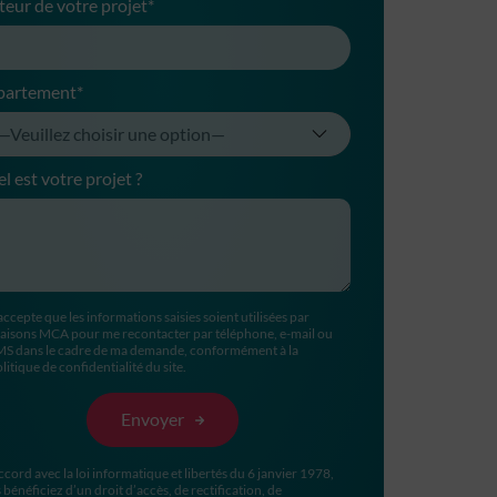
teur de votre projet*
partement*
l est votre projet ?
accepte que les informations saisies soient utilisées par
aisons MCA pour me recontacter par téléphone, e-mail ou
MS dans le cadre de ma demande, conformément à la
litique de confidentialité du site.
ccord avec la loi informatique et libertés du 6 janvier 1978,
 bénéficiez d’un droit d’accès, de rectification, de