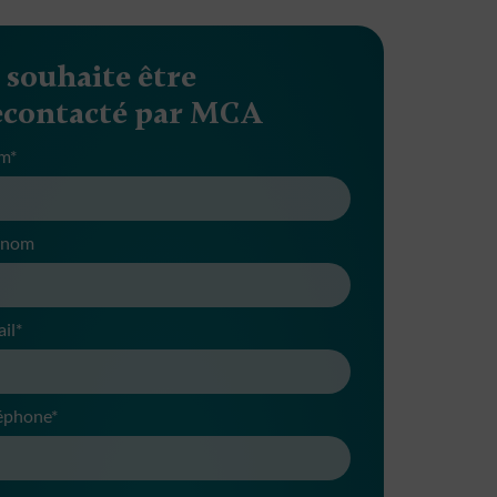
e souhaite être
econtacté par MCA
m*
énom
il*
éphone*