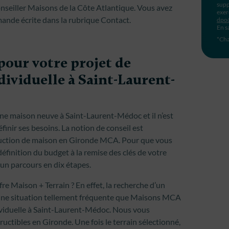
supp
onseiller Maisons de la Côte Atlantique. Vous avez
exer
ande écrite dans la rubrique Contact.
dpo
En s
*Cha
pour votre projet de
ividuelle à Saint-Laurent-
une maison neuve à Saint-Laurent-Médoc et il n’est
éfinir ses besoins. La notion de conseil est
struction de maison en Gironde MCA. Pour que vous
définition du budget à la remise des clés de votre
un parcours en dix étapes.
ffre Maison + Terrain ? En effet, la recherche d’un
st une situation tellement fréquente que Maisons MCA
ividuelle à Saint-Laurent-Médoc. Nous vous
ructibles en Gironde. Une fois le terrain sélectionné,