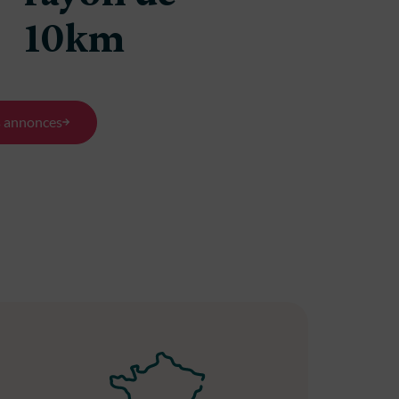
10km
s annonces