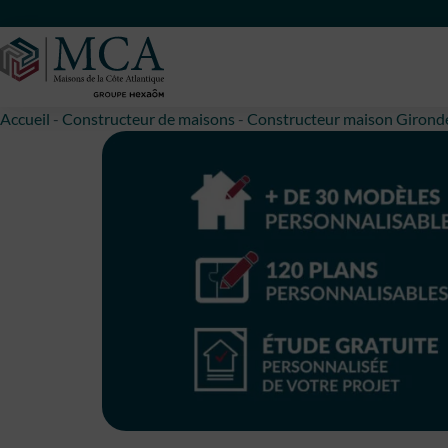
Maisons Côte Atlantique
Accueil
-
Constructeur de maisons
-
Constructeur maison Girond