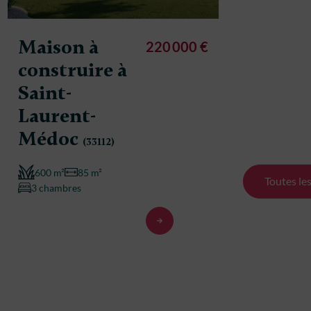
Maison à
220 000 €
construire à
Maison
Saint-
constr
Laurent-
Saint-
Médoc
(33112)
Lauren
600 m²
85 m²
Médo
Toutes le
3 chambres
500 m²
3 chambre