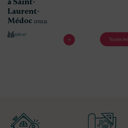
à Saint-
Laurent-
Médoc
(33112)
600 m²
Toutes le