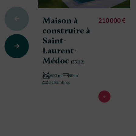
Maison à
210 000 €
construire à
Saint-
Laurent-
Médoc
(33112)
600 m²
80 m²
3 chambres