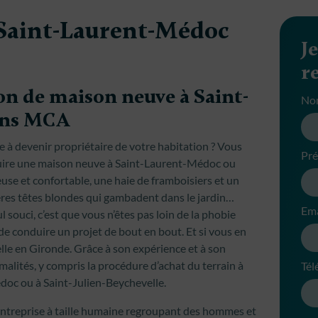
Saint-Laurent-Médoc
J
r
on de maison neuve à Saint-
No
ons MCA
te à devenir propriétaire de votre habitation ? Vous
Pr
truire une maison neuve à Saint-Laurent-Médoc ou
use et confortable, une haie de framboisiers et un
ères têtes blondes qui gambadent dans le jardin…
Ema
l souci, c’est que vous n’êtes pas loin de la phobie
de conduire un projet de bout en bout. Et si vous en
lle en Gironde. Grâce à son expérience et à son
rmalités, y compris la procédure d’achat du terrain à
Tél
doc ou à Saint-Julien-Beychevelle.
treprise à taille humaine regroupant des hommes et