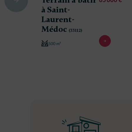
Terrain à bâtir
à Saint-
Laurent-
Médoc
(33112)
500 m²