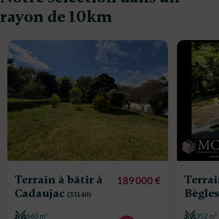
rayon de 10km
Terrain à bâtir à
Terrai
189 000 €
Cadaujac
Bègle
(33140)
660 m²
352 m²