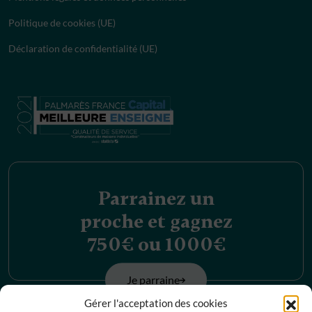
Politique de cookies (UE)
Déclaration de confidentialité (UE)
Parrainez un
proche et gagnez
750€ ou 1000€
Je parraine
Gérer l'acceptation des cookies