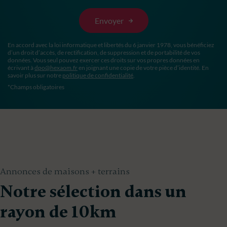
En accord avec la loi informatique et libertés du 6 janvier 1978, vous bénéficiez
d’un droit d’accès, de rectification, de suppression et de portabilité de vos
données. Vous seul pouvez exercer ces droits sur vos propres données en
écrivant à
dpo@hexaom.fr
en joignant une copie de votre pièce d’identité. En
savoir plus sur notre
politique de confidentialité
.
*Champs obligatoires
Annonces de maisons + terrains
Notre sélection dans un
rayon de 10km