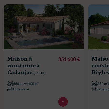
Maison à
Maiso
351 600 €
construire à
constr
Cadaujac
Bègle
(33140)
660 m²
100 m²
352 m²
3 chambres
3 chamb