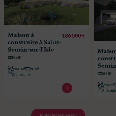
Maison à
186 000 €
construire à Saint-
Seurin-sur-l’Isle
Maiso
constr
(33660)
Seurin
800 m²
80 m²
(33660)
3 chambres
900 m²
3 chamb
Toutes les annonces