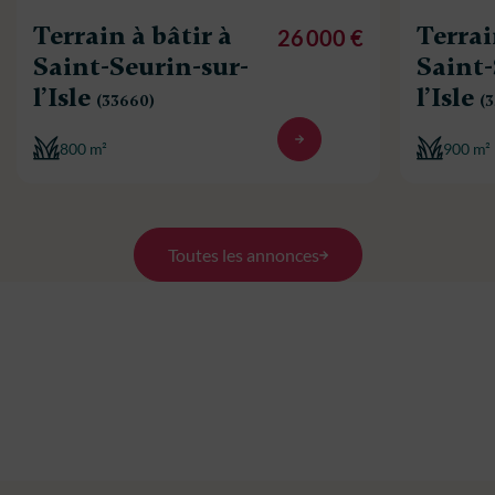
Terrain à bâtir à
Terrai
26 000 €
Saint-Seurin-sur-
Saint-
l’Isle
l’Isle
(33660)
(
800 m²
900 m²
Toutes les annonces