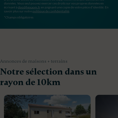
données. Vous seul pouvez exercer ces droits sur vos propres données en
écrivant à
dpo@hexaom.fr
en joignant une copie de votre pièce d’identité. En
savoir plus sur notre
politique de confidentialité
.
*Champs obligatoires
Annonces de maisons + terrains
Notre sélection dans un
rayon de 10km