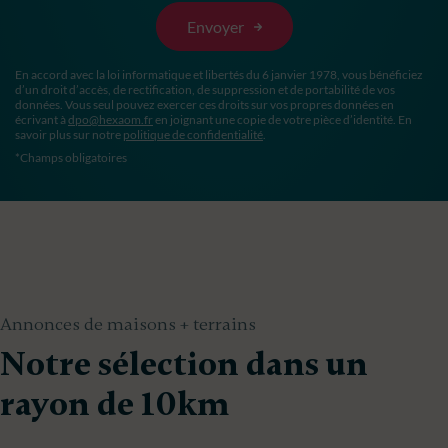
En accord avec la loi informatique et libertés du 6 janvier 1978, vous bénéficiez
d’un droit d’accès, de rectification, de suppression et de portabilité de vos
données. Vous seul pouvez exercer ces droits sur vos propres données en
écrivant à
dpo@hexaom.fr
en joignant une copie de votre pièce d’identité. En
savoir plus sur notre
politique de confidentialité
.
*Champs obligatoires
Annonces de maisons + terrains
Notre sélection dans un
rayon de 10km