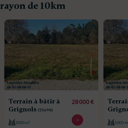
rayon de 10km
Terrain à bâtir à
Terrai
28 000 €
Grignols
Grign
(33690)
1000 m²
1000 m