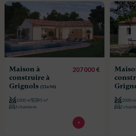
Maison à
Maiso
207 000 €
construire à
constr
Grignols
Grign
(33690)
1000 m²
95 m²
1000 m
3 chambres
2 chamb