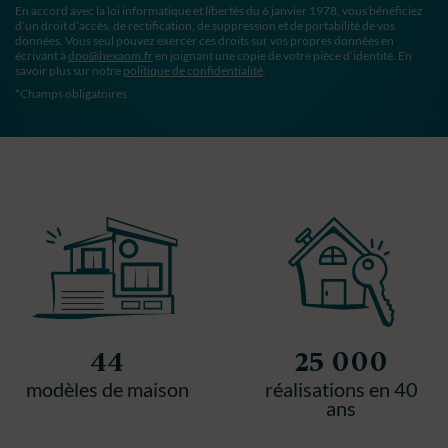
En accord avec la loi informatique et libertés du 6 janvier 1978, vous bénéficiez
d’un droit d’accès, de rectification, de suppression et de portabilité de vos
données. Vous seul pouvez exercer ces droits sur vos propres données en
écrivant à
dpo@hexaom.fr
en joignant une copie de votre pièce d’identité. En
savoir plus sur notre
politique de confidentialité
.
*Champs obligatoires
44
25 000
modèles de maison
réalisations en 40
ans