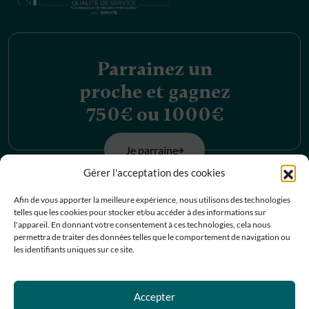
Parrainez un
proche et gagnez
750€ ou 1000€
Je parraine
Gérer l'acceptation des cookies
Découvrez nos
Afin de vous apporter la meilleure expérience, nous utilisons des technologies
telles que les cookies pour stocker et/ou accéder à des informations sur
offres d’emplois
l'appareil. En donnant votre consentement à ces technologies, cela nous
permettra de traiter des données telles que le comportement de navigation ou
les identifiants uniques sur ce site.
Je postule
Accepter
Contactez-nous