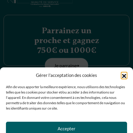
Parrainez un
proche et gagnez
750€ ou 1000€
Je parraine
Gérer l'acceptation des cookies
Découvrez nos
Afin de vous apporter la meilleure expérience, nous utilisons des technologies
telles que les cookies pour stocker et/ou accéder à des informations sur
offres d’emplois
l'appareil. En donnant votre consentement à ces technologies, cela nous
permettra de traiter des données telles que le comportement de navigation ou
les identifiants uniques sur ce site.
Je postule
Accepter
Contactez-nous