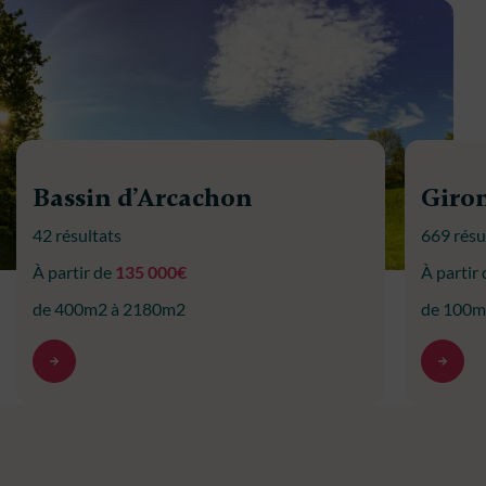
Bassin d’Arcachon
Giro
42 résultats
669 résu
À partir de
135 000€
À partir
de 400m2 à 2180m2
de 100m