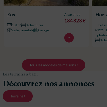
Eos
Hori
À partir de
184 823 €
101m²
3 chambres
Toit e
Suite parentale
Garage
122 - 
photov
3 ch
Tous les modèles de maisons
Les terrains à bâtir
Découvrez nos annonces
Terrains