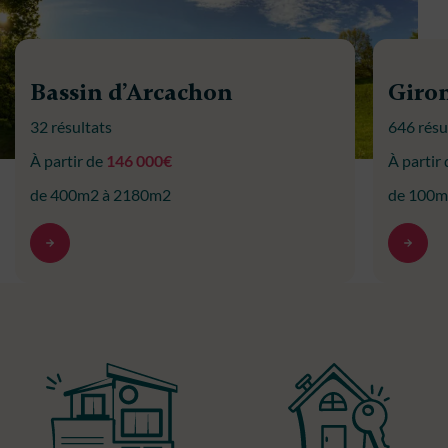
Bassin d’Arcachon
Giro
32 résultats
646 résu
À partir de
146 000€
À partir
de 400m2 à 2180m2
de 100m