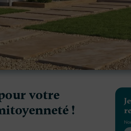
 pour votre
J
mitoyenneté !
r
No