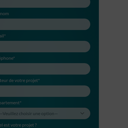
énom
il*
éphone*
teur de votre projet*
partement*
l est votre projet ?