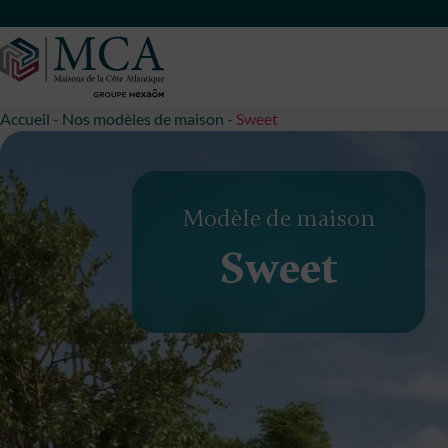
Maisons Côte Atlantique
Accueil
-
Nos modèles de maison
-
Sweet
Modèle de maison
Sweet