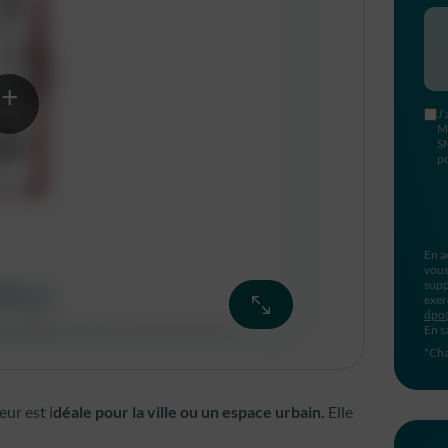
J’
M
S
po
En a
vous
supp
exer
dpo
En s
*Cha
ur est i
déale pour la ville ou un espace urbain.
Elle