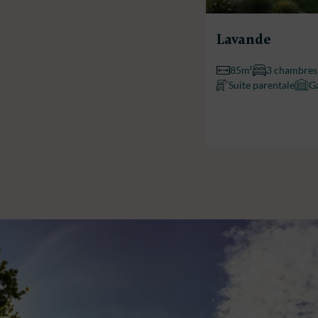
Lavande
85m²
3 chambres
Suite parentale
G