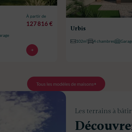
À partir de
127 816 €
Urbis
arage
102m²
4 chambres
Garag
Tous les modèles de maisons
Les terrains à bâtir
Découvre