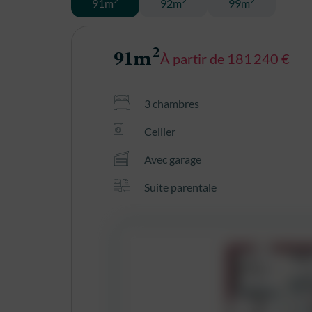
2
2
2
91m
92m
99m
2
91m
À partir de 181 240 €
3 chambres
Cellier
Avec garage
Suite parentale