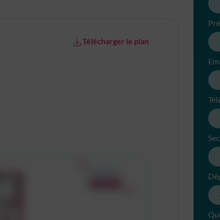
Pr
Télécharger le plan
Ema
Tél
Sec
Dé
Que