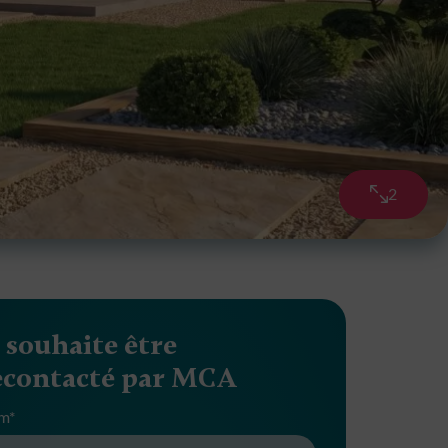
2
Galerie ph
e souhaite être
econtacté par MCA
m*