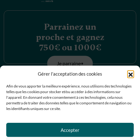
Parrainez un
proche et gagnez
750€ ou 1000€
Je parraine
Gérer l'acceptation des cookies
Découvrez nos
Afin de vous apporter la meilleure expérience, nous utilisons des technologies
telles que les cookies pour stocker et/ou accéder à des informations sur
offres d’emplois
l'appareil. En donnant votre consentement à ces technologies, cela nous
permettra de traiter des données telles que le comportement de navigation ou
les identifiants uniques sur ce site.
Je postule
Contactez-nous
Accepter