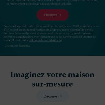
me recontacter par téléphone, e-mail ou SMS dans le cadre de ma demande,
conformément à la politique de confidentialité du site.
En accord avec la loi informatique et libertés du 6 janvier 1978, vous bénéficiez
d’un droit d’accès, de rectification, de suppression et de portabilité de vos
données. Vous seul pouvez exercer ces droits sur vos propres données en
écrivant à
dpo@hexaom.fr
en joignant une copie de votre pièce d’identité. En
savoir plus sur notre
politique de confidentialité
.
*Champs obligatoires
Imaginez votre maison
sur-mesure
Découvrir