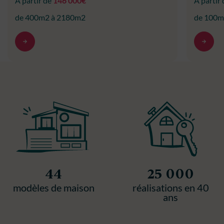
À partir de
146 000€
À partir
de 400m2 à 2180m2
de 100m
44
25 000
modèles de maison
réalisations en 40
ans