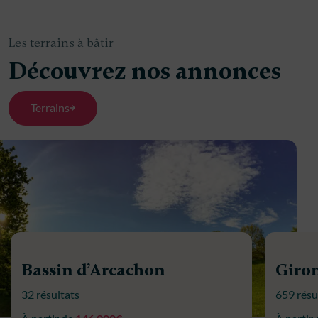
Les terrains à bâtir
Découvrez nos annonces
Terrains
Bassin d’Arcachon
Giro
32 résultats
659 résu