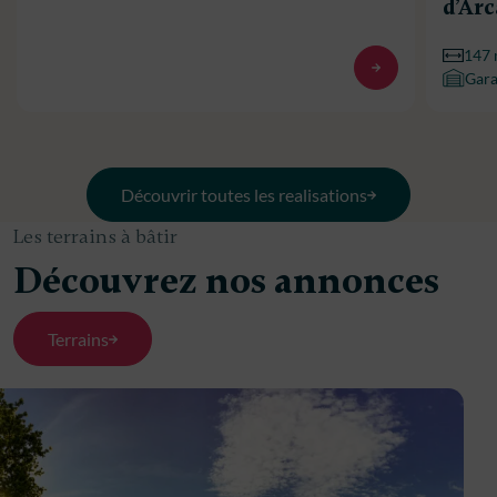
d’Ar
147
Gar
Découvrir toutes les realisations
Les terrains à bâtir
Découvrez nos annonces
Terrains