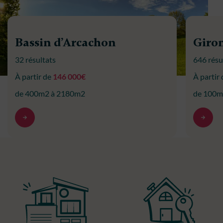
Bassin d’Arcachon
Giro
32 résultats
646 résu
À partir de
146 000€
À partir
de 400m2 à 2180m2
de 100m