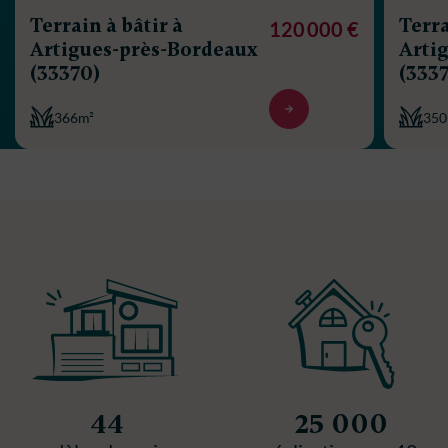
Terrain à bâtir à
Terra
120 000 €
Artigues-près-Bordeaux
Arti
(33370)
(333
366m²
350
44
25 000