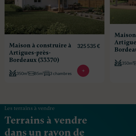
Maison 
Artigue
Maison à construire à
325 535 €
Bordea
Artigues-près-
Bordeaux (33370)
350m²
350m²
85m²
3 chambres
Les terrains à vendre
Terrains à vendre
dans un rayon de