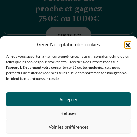
proche et gagnez
750€ ou 1000€
Je parraine
Gérer l'acceptation des cookies
Découvrez nos
Afin de vous apporter la meilleure expérience, nous utilisons des technologies
telles que les cookies pour stocker et/ou accéder à des informations sur
offres d’emplois
l'appareil. En donnant votre consentement à ces technologies, cela nous
permettra de traiter des données telles que le comportement de navigation ou
les identifiants uniques sur ce site.
Je postule
Accepter
Contactez-nous
Refuser
Prendre RDV
Voir les préférences
05 67 07 07 67
(9)
Partager
Galerie photo