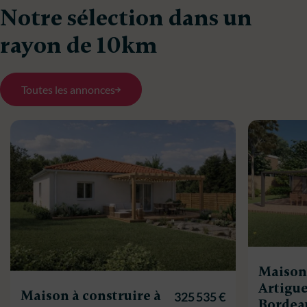
Notre sélection dans un
rayon de 10km
Toutes les annonces
Maison 
Artigue
Maison à construire à
325 535 €
Bordea