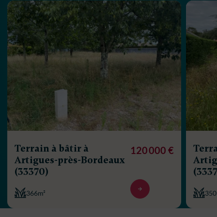
Terrain à bâtir à
Terra
120 000 €
Artigues-près-Bordeaux
Arti
(33370)
(333
366m²
350