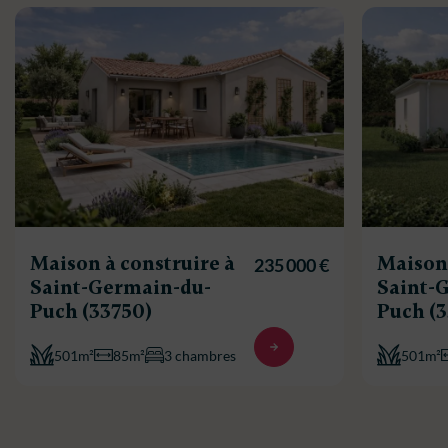
Maison à construire à
Maison 
235 000 €
Saint-Germain-du-
Saint-
Puch (33750)
Puch (
501m²
85m²
3 chambres
501m²