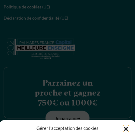
Politique de cookies (UE)
Déclaration de confidentialité (UE)
Parrainez un
proche et gagnez
750€ ou 1000€
Je parraine
Gérer l'acceptation des cookies