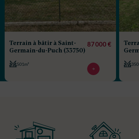
Terrain à bâtir à Saint-
Terra
87 000 €
Germain-du-Puch (33750)
Germ
501m²
350