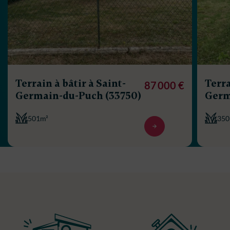
Terrain à bâtir à Saint-
Terra
87 000 €
Germain-du-Puch (33750)
Germ
501m²
350