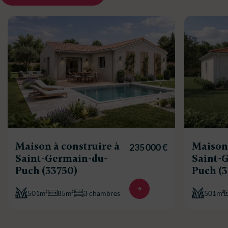
Maison à construire à
Maison 
235 000 €
Saint-Germain-du-
Saint-
Puch (33750)
Puch (
501m²
85m²
3 chambres
501m²