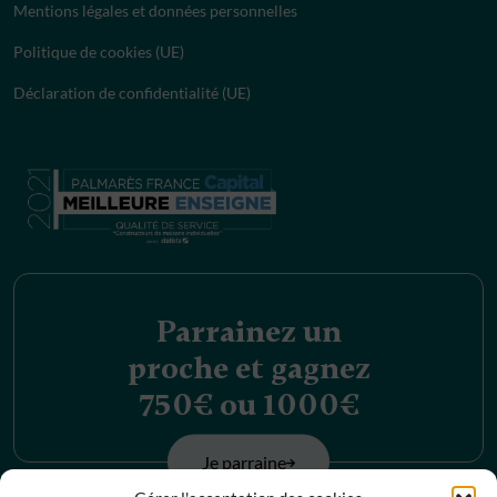
Mentions légales et données personnelles
Politique de cookies (UE)
Déclaration de confidentialité (UE)
Parrainez un
proche et gagnez
750€ ou 1000€
Je parraine