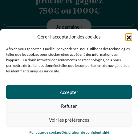
proche et gagnez
750€ ou 1000€
Je parraine
Gérer l'acceptation des cookies
Découvrez nos
Afin de vous apporter la meilleure expérience, nous utilisons des technologies
telles que les cookies pour stocker et/ou accéder à des informations sur
offres d’emplois
l'appareil. En donnant votre consentement à ces technologies, cela nous
permettra de traiter des données telles que le comportement de navigation ou
les identifiants uniques sur ce site.
Je postule
Accepter
Contactez-nous
Refuser
Prendre RDV
Voir les préférences
05 67 07 07 67
Politique de cookies
Déclaration de confidentialité
Facebook
Instagram
Pinterest
Linkedin
Youtube