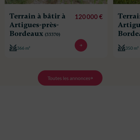
Terrain à bâtir à
Terrai
120 000 €
Artigues-près-
Artigu
Bordeaux
Borde
(33370)
366 m²
350 m²
Toutes les annonces