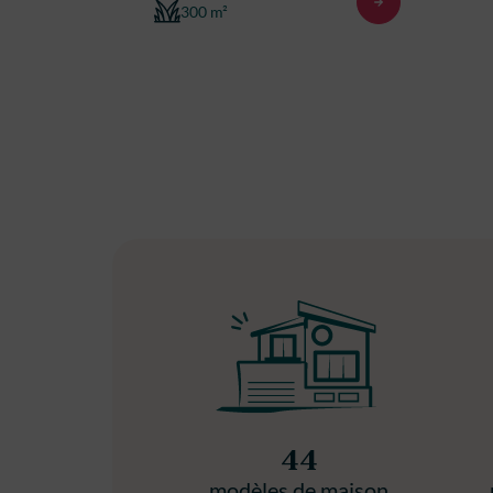
300 m²
44
modèles de maison