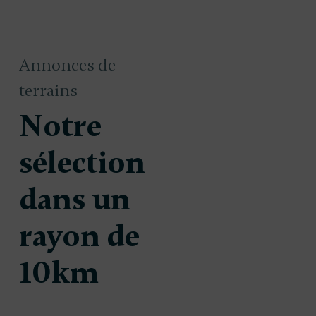
Annonces de
terrains
Notre
sélection
dans un
rayon de
n à
Terrain à
139 000 €
1
 Floirac
10km
bâtir à Floirac
(33270)