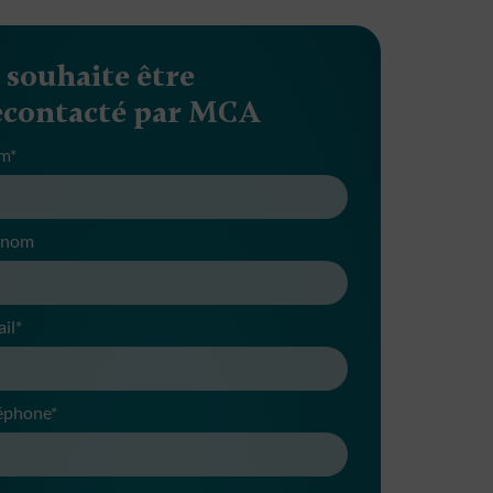
e souhaite être
econtacté par MCA
m*
énom
il*
éphone*