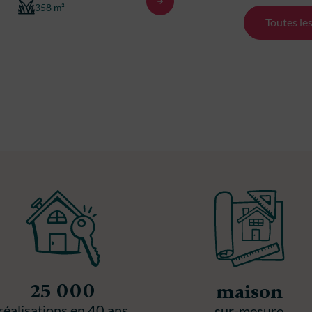
358 m²
300 m²
Toutes le
25 000
maison
réalisations en 40 ans
sur-mesure