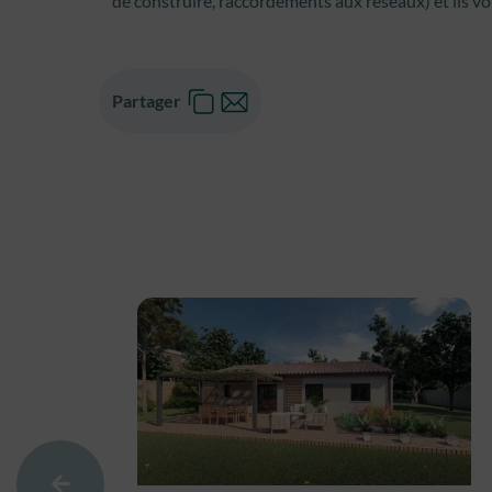
de construire, raccordements aux réseaux) et ils v
Partager