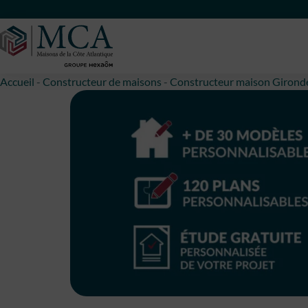
Maisons Côte Atlantique
Accueil
-
Constructeur de maisons
-
Constructeur maison Girond