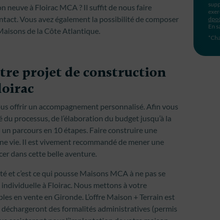
supp
n neuve à Floirac MCA ? Il suffit de nous faire
exer
ntact. Vous avez également la possibilité de composer
dpo
En s
 Maisons de la Côte Atlantique.
*Cha
tre projet de construction
loirac
us offrir un accompagnement personnalisé. Afin vous
 du processus, de l’élaboration du budget jusqu’à la
çu un parcours en 10 étapes. Faire construire une
une vie. Il est vivement recommandé de mener une
cer dans cette belle aventure.
lité et c’est ce qui pousse Maisons MCA à ne pas se
 individuelle à Floirac. Nous mettons à votre
bles en vente en Gironde. L’offre Maison + Terrain est
us déchargeront des formalités administratives (permis