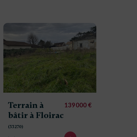
Terrain à
Terrai
139 000 €
bâtir à Floirac
bâtir à
(33270)
(33270)