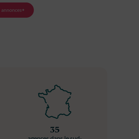
358 m²
s annonces
35
agences dans le sud-