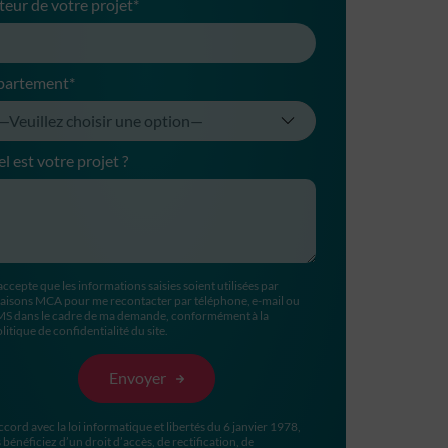
teur de votre projet*
partement*
l est votre projet ?
accepte que les informations saisies soient utilisées par
aisons MCA pour me recontacter par téléphone, e-mail ou
MS dans le cadre de ma demande, conformément à la
litique de confidentialité du site.
ccord avec la loi informatique et libertés du 6 janvier 1978,
 bénéficiez d’un droit d’accès, de rectification, de