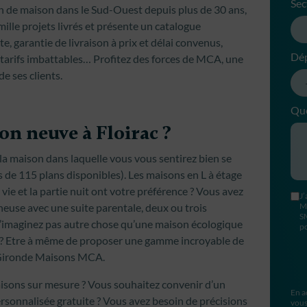
Sec
on de maison dans le Sud-Ouest depuis plus de 30 ans,
ille projets livrés et présente un catalogue
te, garantie de livraison à prix et délai convenus,
Dé
 tarifs imbattables… Profitez des forces de MCA, une
e ses clients.
Que
on neuve à Floirac ?
la maison dans laquelle vous vous sentirez bien se
 de 115 plans disponibles). Les maisons en L à étage
vie et la partie nuit ont votre préférence ? Vous avez
J’
neuse avec une suite parentale, deux ou trois
M
S
n’imaginez pas autre chose qu’une maison écologique
po
rre ? Etre à même de proposer une gamme incroyable de
n Gironde Maisons MCA.
aisons sur mesure ? Vous souhaitez convenir d’un
En a
rsonnalisée gratuite ? Vous avez besoin de précisions
vous