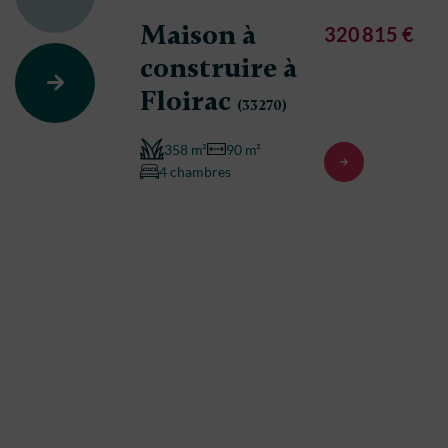
Maison à
320 815 €
construire à
Floirac
(33270)
358 m²
90 m²
4 chambres