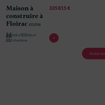
Maison à
Maison
335 815 €
construire à
constr
Floirac
Floira
(33270)
358 m²
100 m²
358 m²
3 chambres
3 chambre
Toutes le