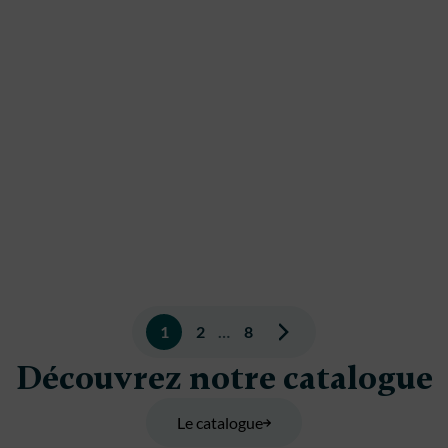
Pagination
1
2
…
8
des
Découvrez notre catalogue
publications
Le catalogue