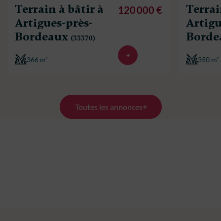
Terrain à bâtir à
Terrai
120 000 €
Artigues-près-
Artigu
Bordeaux
Borde
(33370)
366 m²
350 m²
Toutes les annonces