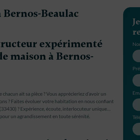
à Bernos-Beaulac
J
r
structeur expérimenté
No
de maison à Bernos-
Pr
Ema
e chacun ait sa pièce ? Vous apprécieriez d’avoir un
ons ? Faites évoluer votre habitation en nous confiant
(33430) ? Expérience, écoute, interlocuteur unique…
pour un agrandissement en toute sérénité.
Tél