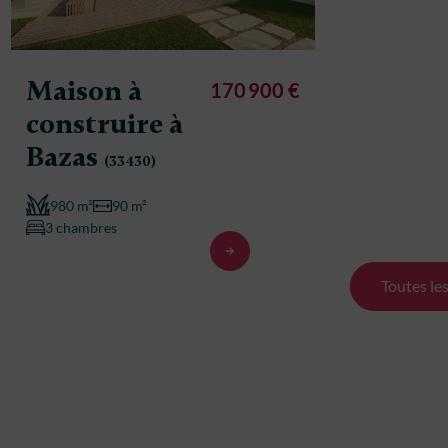
Maison à
Maison
170 900 €
construire à
constr
Bazas
Bazas
(33430)
(
980 m²
90 m²
980 m²
3 chambres
3 chambre
Toutes le