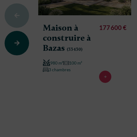
Maison à
177 600 €
construire à
Bazas
(33430)
980 m²
100 m²
3 chambres