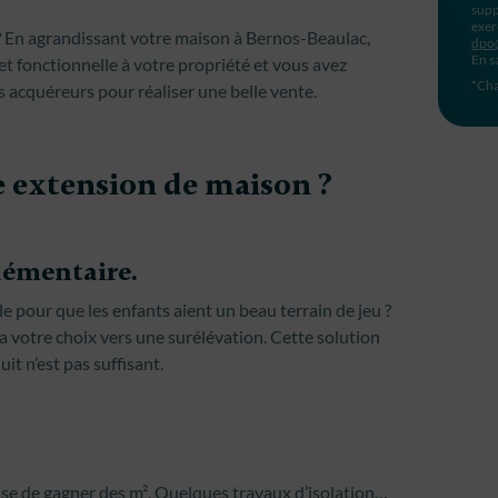
supp
exer
 ? En agrandissant votre maison à Bernos-Beaulac,
dpo
En s
t fonctionnelle à votre propriété et vous avez
*Cha
 acquéreurs pour réaliser une belle vente.
 extension de maison ?
lémentaire.
 pour que les enfants aient un beau terrain de jeu ?
a votre choix vers une surélévation. Cette solution
it n’est pas suffisant.
reuse de gagner des m². Quelques travaux d’isolation…