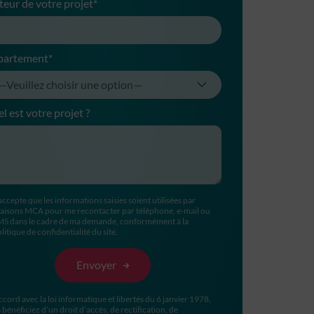
teur de votre projet*
partement*
l est votre projet ?
accepte que les informations saisies soient utilisées par
aisons MCA pour me recontacter par téléphone, e-mail ou
MS dans le cadre de ma demande, conformément à la
litique de confidentialité du site.
ccord avec la loi informatique et libertés du 6 janvier 1978,
 bénéficiez d’un droit d’accès, de rectification, de