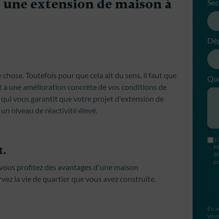
e une extension de maison à
Sec
Dé
chose. Toutefois pour que cela ait du sens, il faut que
Que
t à une amélioration concrète de vos conditions de
qui vous garantit que votre projet d'extension de
n niveau de réactivité élevé.
J’
t.
M
S
po
, vous profitez des avantages d'une maison
vez la vie de quartier que vous avez construite.
En a
vous