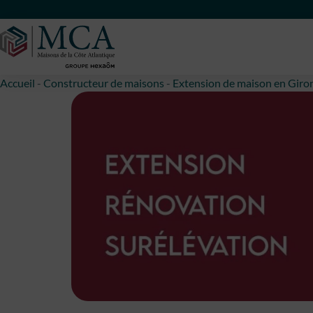
Maisons Côte Atlantique
Accueil
-
Constructeur de maisons
-
Extension de maison en Giro