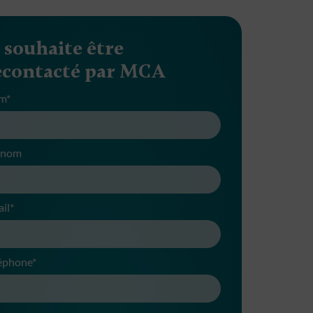
e souhaite être
econtacté par MCA
m*
énom
il*
éphone*