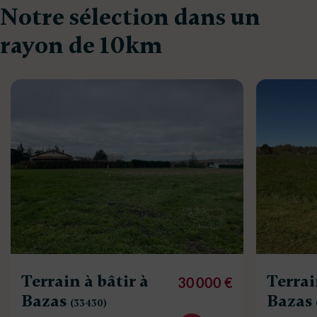
Notre sélection dans un
rayon de 10km
Terrain à bâtir à
Terrai
30 000 €
Bazas
Bazas
(33430)