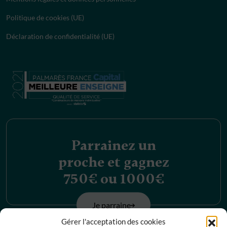
Politique de cookies (UE)
Déclaration de confidentialité (UE)
Parrainez un
proche et gagnez
750€ ou 1000€
Je parraine
Gérer l'acceptation des cookies