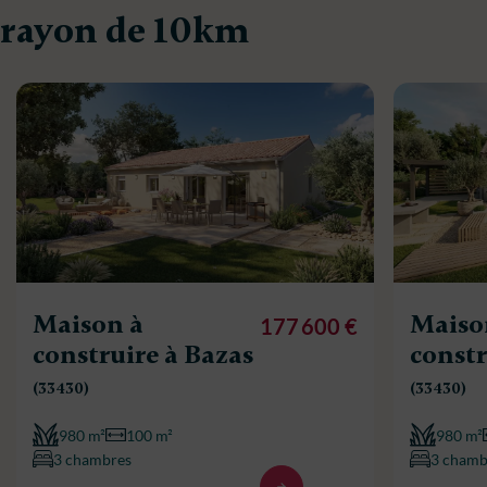
rayon de 10km
Maison à
Maiso
177 600 €
construire à Bazas
constr
(33430)
(33430)
980 m²
100 m²
980 m²
3 chambres
3 chamb