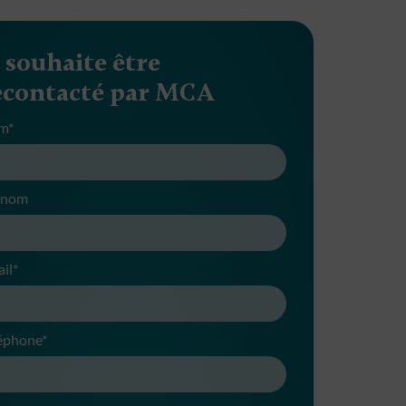
e souhaite être
econtacté par MCA
m*
énom
il*
éphone*