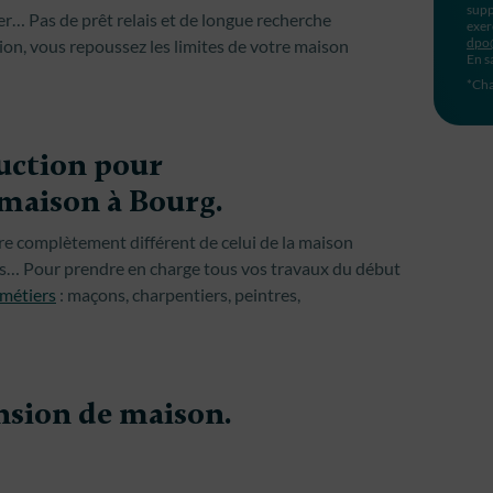
supp
r… Pas de prêt relais et de longue recherche
exer
dpo
on, vous repoussez les limites de votre maison
En s
*Cha
ruction pour
 maison à Bourg.
tre complètement différent de celui de la maison
ois… Pour prendre en charge tous vos travaux du début
 métiers
: maçons, charpentiers, peintres,
ension de maison.