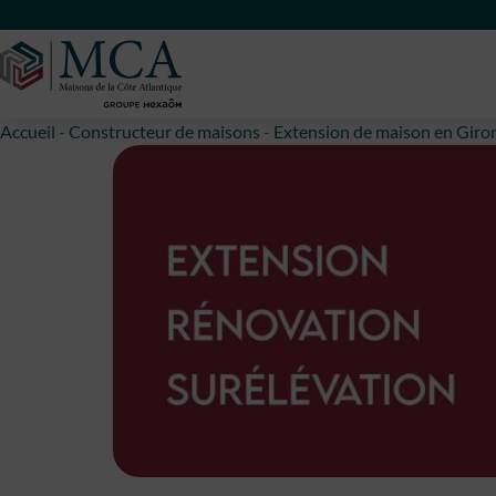
Maisons Côte Atlantique
Accueil
-
Constructeur de maisons
-
Extension de maison en Giro