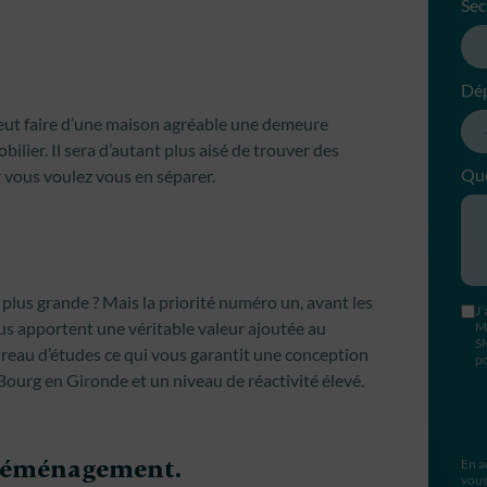
Sec
Dé
eut faire d’une maison agréable une demeure
lier. Il sera d’autant plus aisé de trouver des
Que
r vous voulez vous en séparer.
plus grande ? Mais la priorité numéro un, avant les
J’
ous apportent une véritable valeur ajoutée au
M
S
eau d’études ce qui vous garantit une conception
po
Bourg en Gironde et un niveau de réactivité élevé.
u déménagement.
En a
vous