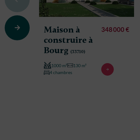
Maison à
348 000 €
construire à
Bourg
(33710)
1000 m²
130 m²
4 chambres