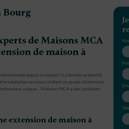
à Bourg
J
r
experts de Maisons MCA
No
tension de maison à
Pr
rofessionnelle depuis la maison ? La famille va bientôt
otre habitation en nous confiant un projet d’extension
Ema
interlocuteur unique… Maisons MCA a des centaines
Tél
une extension de maison à